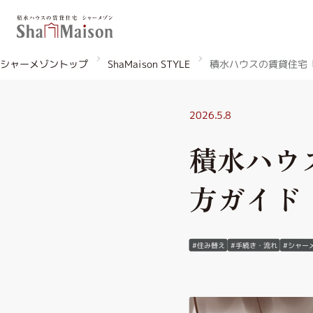
積水ハウスの賃貸住宅
シャーメゾントップ
ShaMaison STYLE
2026.5.8
積水ハウ
北海道
東北
関東
方ガイド
中国・四国
関西
九州
#住み替え
#手続き・流れ
#シャー