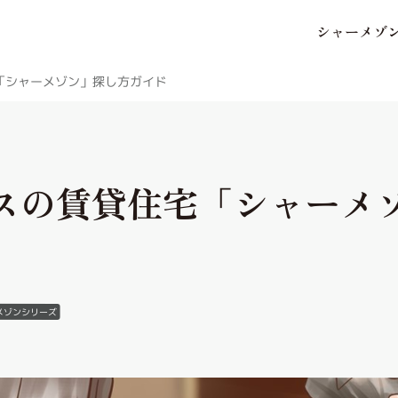
シ
ャ
ー
メ
ゾ
保存した条件
お気に入り
「シャーメゾン」探し方ガイド
スの賃貸住宅「シャーメ
市区郡・路線・駅から探
中部
地図から探す
メゾンシリーズ