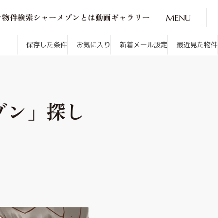
ン
物
件
検
索
シ
ャ
ー
メ
ゾ
ン
と
は
動
画
ギ
ャ
ラ
リ
ー
M
E
N
U
O
P
E
N
CLOSE
新着メール設定
最近見た物件
新着メール設定
保存した条件
最近見た物件
お気に入り
ゾン」探し
す
通勤・通学時間から探す
人気のカテゴリから探す