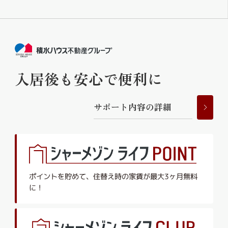
入居後も安心で便利に
サ
ポ
ー
ト
内
容
の
詳
細
ポイントを貯めて、
住替え時の家賃が最大3ヶ月無料
に！