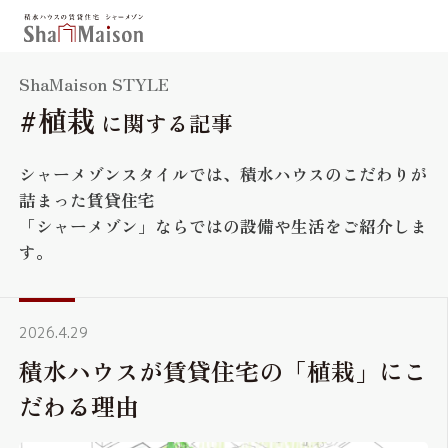
保存した条件
お気に入り
ShaMaison STYLE
新着メール設定
最近見た物件
#植栽
に関する記事
シャーメゾンスタイルでは、積水ハウスのこだわりが
詰まった賃貸住宅
北海道
東北
関東
「シャーメゾン」ならではの設備や生活をご紹介しま
中国・四国
中部
関西
す。
九州
市区郡・路線・駅から探す
2026.4.29
通勤・通学時間から探す
積水ハウスが賃貸住宅の「植栽」にこ
地図から探す
だわる理由
人気のカテゴリから探す